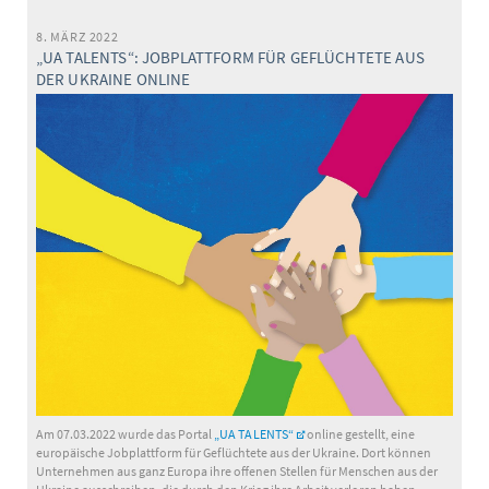
2025
8. MÄRZ 2022
„UA TALENTS“: JOBPLATTFORM FÜR GEFLÜCHTETE AUS
DER UKRAINE ONLINE
Am 07.03.2022 wurde das Portal
„UA TALENTS“
online gestellt, eine
europäische Jobplattform für Geflüchtete aus der Ukraine. Dort können
Unternehmen aus ganz Europa ihre offenen Stellen für Menschen aus der