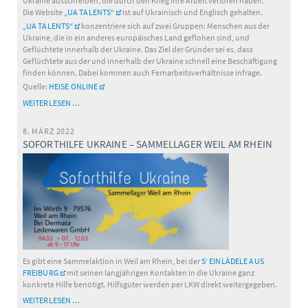
Ukraine ausschreiben, die durch den Krieg ihre Arbeit verloren haben.
Die Website
„UA TALENTS“
ist auf Ukrainisch und Englisch gehalten.
„UA TALENTS“
konzentriere sich auf zwei Gruppen: Menschen aus der
Ukraine, die in ein anderes europäisches Land geflohen sind, und
Geflüchtete innerhalb der Ukraine. Das Ziel der Gründer sei es, dass
Geflüchtete aus der und innerhalb der Ukraine schnell eine Beschäftigung
finden können. Dabei kommen auch Fernarbeitsverhältnisse infrage.
Quelle:
HEISE ONLINE
„UA
WEITERLESEN …
TALENTS“:
JOBPLATTFORM
8. MÄRZ 2022
FÜR
SOFORTHILFE UKRAINE – SAMMELLAGER WEIL AM RHEIN
GEFLÜCHTETE
AUS
DER
UKRAINE
ONLINE
Es gibt eine Sammelaktion in Weil am Rhein, bei der
S‘ EINLÄDELE AUS
FREIBURG
mit seinen langjährigen Kontakten in die Ukraine ganz
konkrete Hilfe benötigt. Hilfsgüter werden per LKW direkt weitergegeben.
SOFORTHILFE
WEITERLESEN …