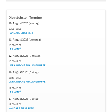
UKRAINE
–
SAMMELLAGER
WEIL
Die nächsten Termine
AM
RHEIN
10. August 2026
(Montag)
16:00–18:00
HANDARBEITSTREFF
11. August 2026
(Dienstag)
18:00–20:00
LERNCAFÉ
12. August 2026
(Mittwoch)
10:00–12:00
UKRAINISCHE FRAUENGRUPPE
14. August 2026
(Freitag)
12:30–14:00
UKRAINISCHE FRAUENGRUPPE
17:00–18:30
LERNCAFÉ
17. August 2026
(Montag)
16:00–18:00
HANDARBEITSTREFF