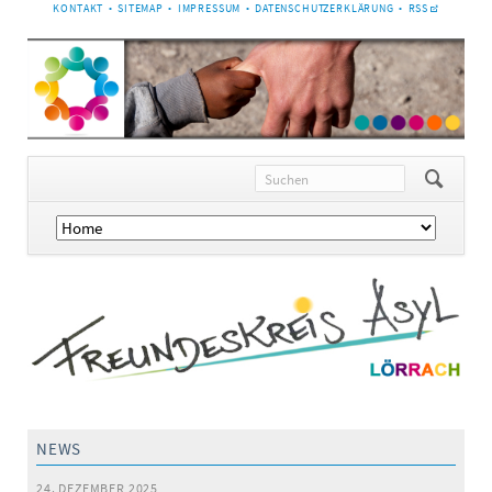
NAVIGATION
KONTAKT
SITEMAP
IMPRESSUM
DATENSCHUTZERKLÄRUNG
RSS
ÜBERSPRINGEN
Navigation
überspringen
NEWS
24. DEZEMBER 2025