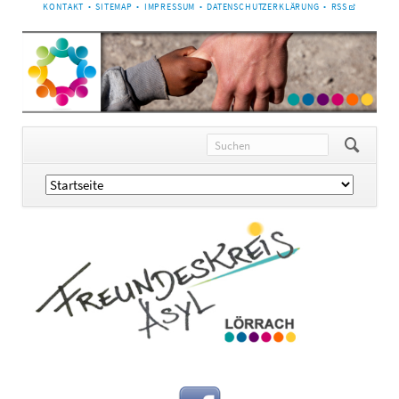
NAVIGATION
KONTAKT
SITEMAP
IMPRESSUM
DATENSCHUTZERKLÄRUNG
RSS
ÜBERSPRINGEN
Navigation
überspringen