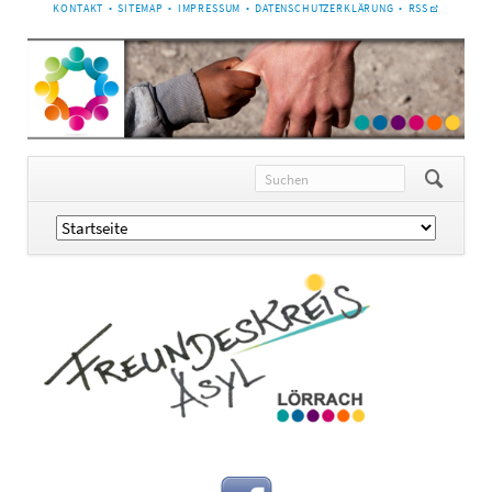
NAVIGATION
KONTAKT
SITEMAP
IMPRESSUM
DATENSCHUTZERKLÄRUNG
RSS
ÜBERSPRINGEN
Navigation
überspringen