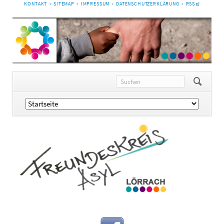
NAVIGATION
KONTAKT
SITEMAP
IMPRESSUM
DATENSCHUTZERKLÄRUNG
RSS
ÜBERSPRINGEN
Navigation
überspringen