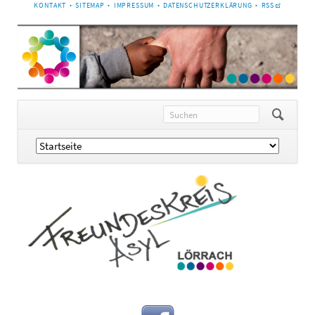
NAVIGATION
KONTAKT
SITEMAP
IMPRESSUM
DATENSCHUTZERKLÄRUNG
RSS
ÜBERSPRINGEN
Navigation
überspringen