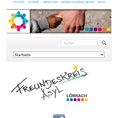
NAVIGATION
KONTAKT
SITEMAP
IMPRESSUM
DATENSCHUTZERKLÄRUNG
RSS
ÜBERSPRINGEN
Navigation
überspringen